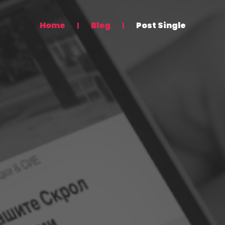
Home
Blog
Post Single