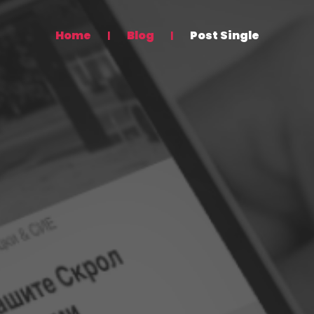
Home
Blog
Post Single