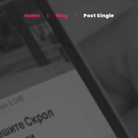
Home
Blog
Post Single