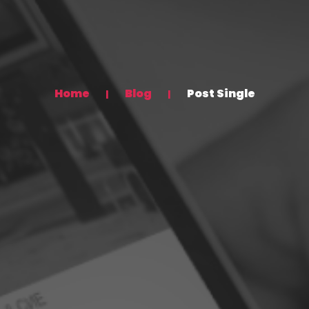
Home
Blog
Post Single