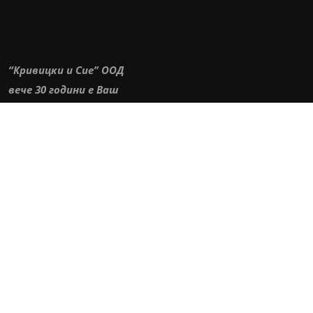
“Кривицки и Сие” ООД
вече 30
години е Ваш
лоялен партньор.
Бързи връзки
Начало
Услуги