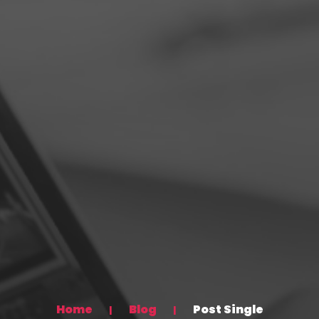
Home
Blog
Post Single