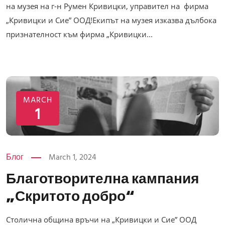
на музея на г-н Румен Кривицки, управител на фирма
„Кривицки и Сие” ООД!Екипът на музея изказва дълбока
признателност към фирма „Кривицки...
MARCH
1
Блог
March 1, 2024
Благотворителна кампания
„Скритото добро“
Столична община връчи на „Кривицки и Сие” ООД