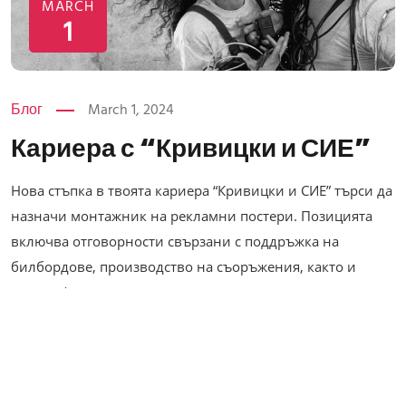
MARCH
1
Блог
March 1, 2024
Кариера с “Кривицки и СИЕ”
Нова стъпка в твоята кариера “Кривицки и СИЕ” търси да
назначи монтажник на рекламни постери. Позицията
включва отговорности свързани с поддръжка на
билбордове, производство на съоръжения, както и
монтаж/ демонтаж на рекламни постери и съоръжения
на терен. Изисквания за заеманата длъжност включват
техническа грамотност, работа в екип, издръжливост
при работа...