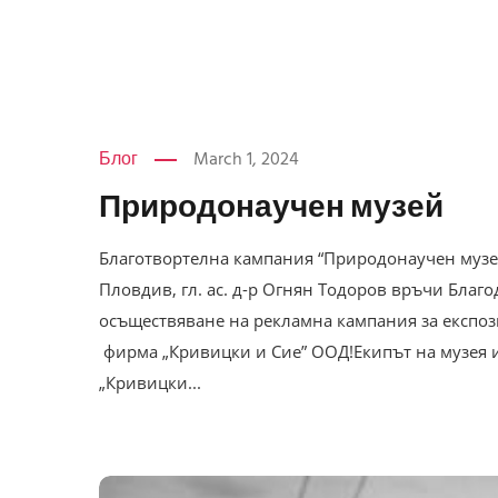
Блог
March 1, 2024
Природонаучен музей
Благотвортелна кампания “Природонаучен музе
Пловдив, гл. ас. д-р Огнян Тодоров връчи Благ
осъществяване на рекламна кампания за експоз
фирма „Кривицки и Сие” ООД!Екипът на музея 
„Кривицки...