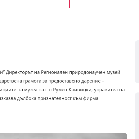
й” Директорът на Регионален природонаучен музей
одарствена грамота за предоставено дарение –
ициите на музея на г-н Румен Кривицки, управител на
изказва дълбока признателност към фирма