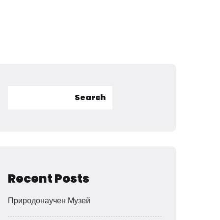
Search
Recent Posts
Природонаучен Музей