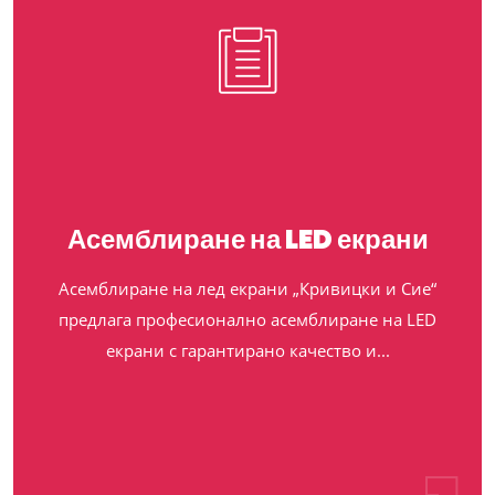
Асемблиране на LED екрани
Асемблиране на лед екрани „Кривицки и Сие“
предлага професионално асемблиране на LED
екрани с гарантирано качество и...