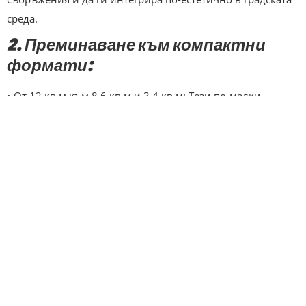
среда.
2. Преминаване към компактни
формати:
• От 12 кв.м към 8,6 кв.м и 3,4 кв.м: Тези по-малки
формати осигуряват ясна видимост на рекламното
послание, без да доминират визуално.
• Ефективност: Компактните размери съчетават
функционалност и естетика, като осигуряват по-добро
въздействие върху аудиторията.
3. Персонализиран подход:
• Всяко съоръжение се адаптира според архитектурата,
културата, историята и демографията на града.
• Спецификите на градската среда определят както
формата, така и дизайна на съоръженията, което