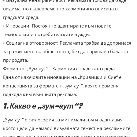
• Визуална ненатрапчивост: Рекламата трябва да бъде
видима, но същевременно хармонично вписана в
градската среда.
• Иновации: Постоянно адаптиране към новите
технологии и потребителските нужди.
• Социална отговорност: Рекламата трябва да допринася
за развитието на обществото, без да нарушава баланса с
природата.
Форматен „Зум-аут“ – Хармония с градската среда
Една от ключовите иновации на „Кривицки и Сие“ е
концепцията за форматен „зум-аут“, която променя
подхода към външната реклама.
1. Какво е „зум-аут“?
„Зум-аут“ е философия за минимализъм и адаптация,
която цели да намали визуалната тежест на рекламните
съоръжения и да ги интегрира по-естетично в градската